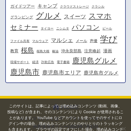
キャンプ
ガイドツアー
クラウドストレージ
クラシル
グルメ
スマホ
スイーツ
グランピング
セミナー
パソコン
タイヨー
ニシムタ
ビール
学び
マルシェ
メール
声優
ファイル共有
マルウェア
桜島
漫画
教育
沖永良部島
注意喚起
桜島大根
椿油
鹿児島グルメ
現場サポート
経済
詐欺広告
電子書籍
鹿児島市
鹿児島市エリア
鹿児島市グルメ
このサイトは、記事によっては埋め込みコンテンツ (動画、画像、
HOME
投稿など) が含まれ、そのコンテンツにより Cookie が使用されるこ
とがあります。 YouTube などアカウントを使ってそのサイトにロ
カゴシマガジンとは？
プライバシーポリシー
グイン中の場合、埋め込みコンテンツとのやりとりのトラッキング
外部送信ポリシー(2023年7月1日)
も含まれます。 ブラウザの設定でオフにした場合、埋め込みコンテ