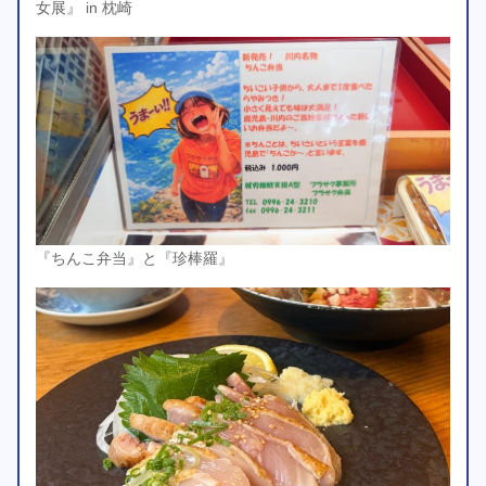
女展』 in 枕崎
『ちんこ弁当』と『珍棒羅』