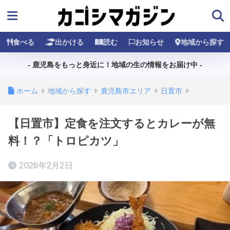
食べる
出かける
読む
お知らせ
地域から探す
- 鹿児島をもっと身近に！地域の生の情報をお届け中 -
ホーム
地域から探す
鹿児島市エリア
日置市
【日置市】定食を注文するとカレーが無
料！？「トロピカツ」
2026年2月2日