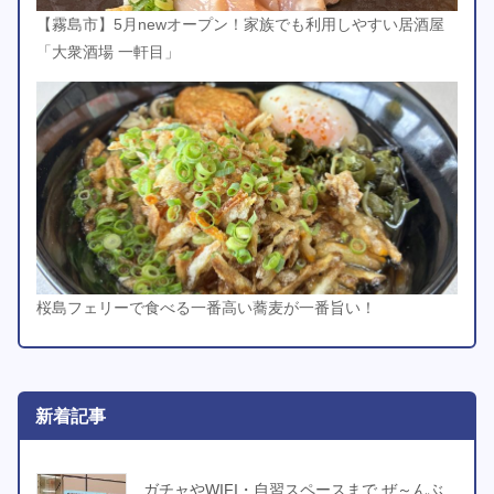
【霧島市】5月newオープン！家族でも利用しやすい居酒屋
「大衆酒場 一軒目」
桜島フェリーで食べる一番高い蕎麦が一番旨い！
新着記事
ガチャやWIFI・自習スペースまで ぜ～んぶ