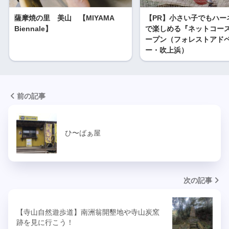
薩摩焼の里 美山 【MIYAMA
【PR】小さい子でもハー
Biennale】
で楽しめる『ネットコー
ープン（フォレストアド
ー・吹上浜）
前の記事
ひ〜ばぁ屋
次の記事
【寺山自然遊歩道】南洲翁開墾地や寺山炭窯
跡を見に行こう！