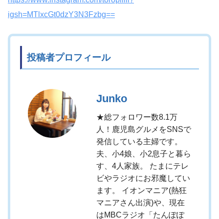
igsh=MTlxcGt0dzY3N3Fzbg==
投稿者プロフィール
Junko
★総フォロワー数8.1万
人！鹿児島グルメをSNSで
発信している主婦です。
夫、小4娘、小2息子と暮ら
す、4人家族。 たまにテレ
ビやラジオにお邪魔してい
ます。 イオンマニア(熱狂
マニアさん出演)や、現在
はMBCラジオ「たんぽぽ