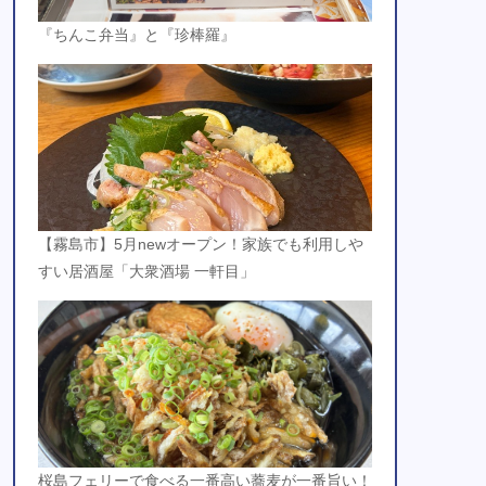
『ちんこ弁当』と『珍棒羅』
【霧島市】5月newオープン！家族でも利用しや
すい居酒屋「大衆酒場 一軒目」
桜島フェリーで食べる一番高い蕎麦が一番旨い！