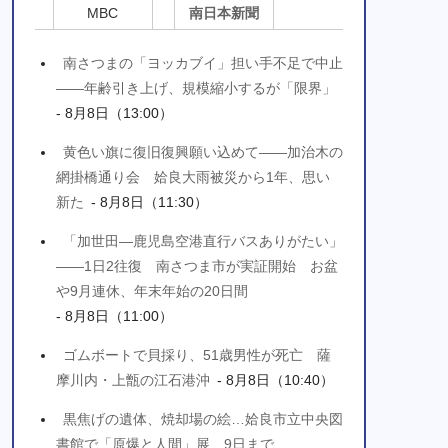
MBC
南日本新聞
南さつまの「ヨッカブイ」担い手不足で中止
――年齢引き上げ、規模縮小するが「限界」
- 8月8日（13:00）
黄色い旗に復旧復興願い込めて――加治木の
網掛橋通り会 姶良大雨被災から1年、思い
新た
- 8月8日（11:30）
「加世田―鹿児島空港直行バスありがたい」
――1日2往復 南さつま市が実証開始 お盆
や9月連休、年末年始の20日間
- 8月8日（11:00）
ゴムボートで貝採り、51歳男性が死亡 薩
摩川内・上甑の江石港沖
- 8月8日（10:40）
黒焦げの遺体、焼却場の絵…姶良市立中央図
書館で「原爆と人間」展 9日まで