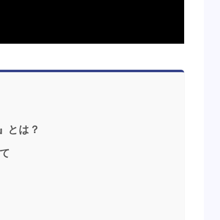
』とは？
て