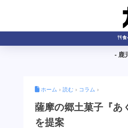
食
- 
ホーム
読む
コラム
薩摩の郷土菓子『あ
を提案