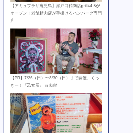
【アミュプラザ鹿児島】瀬戸口精肉店grill44.5が
オープン！老舗精肉店が手掛けるハンバーグ専門
店
【PR】7/26（日）〜8/30（日）まで開催。くっ
きー！『乙女展』 in 枕崎