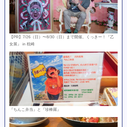
【PR】7/26（日）〜8/30（日）まで開催。くっきー！『乙
女展』 in 枕崎
『ちんこ弁当』と『珍棒羅』