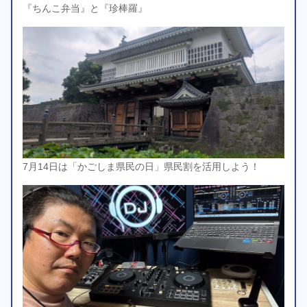
『ちんこ弁当』と『珍棒羅』
7月14日は「かごしま県民の日」県民割を活用しよう！