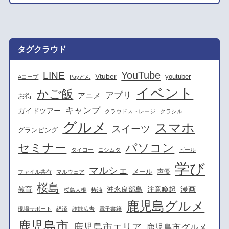
タグクラウド
YouTube
LINE
Vtuber
youtuber
Aコープ
Payどん
イベント
かご飯
アプリ
アニメ
お得
キャンプ
ガイドツアー
クラウドストレージ
クラシル
グルメ
スマホ
スイーツ
グランピング
セミナー
パソコン
タイヨー
ニシムタ
ビール
学び
マルシェ
メール
声優
ファイル共有
マルウェア
桜島
漫画
教育
沖永良部島
注意喚起
桜島大根
椿油
鹿児島グルメ
現場サポート
経済
詐欺広告
電子書籍
鹿児島市
鹿児島市エリア
鹿児島市グルメ