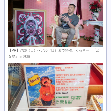
【PR】7/26（日）〜8/30（日）まで開催。くっきー！『乙
女展』 in 枕崎