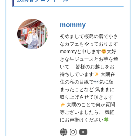
mommy
初めまして桜島の麓で小さ
なカフェをやっております
mommyと申します
大好
きな生ジュースとお芋を焼
いて… 皆様のお越しをお
待ちしています
大隅在
住の私の目線で
気に留
まったことなど 気ままに
取り上げさせて頂きます
大隅のことで何か質問
等ございましたら、 気軽
にお声掛けください