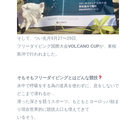
そして、つい先月9月27〜29日、
フリーダイビング国際大会
VOLCANO CUP
が、東桜
島沖で行われました。
そもそもフリーダイビングとはどんな競技
水中で呼吸をする為の道具を使わずに、息をしないで
どこまで潜れるか…
潜った深さを競うスポーツ。もともとヨーロッパ始ま
り現在世界的に競技人口も増えてきて
いるそう。