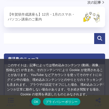
次の記事
【年賀状作成講座も】12月・1月のスマホ・
パソコン講座のご案内
鹿児島のニュース
このサイトは、記事によっては埋め込みコンテンツ (動画、画像、
投稿など) が含まれ、そのコンテンツにより Cookie が使用されるこ
MBC
南日本新聞
とがあります。 YouTube などアカウントを使ってそのサイトにロ
グイン中の場合、埋め込みコンテンツとのやりとりのトラッキング
「黒島流れ」知っていますか？…明治28年の海難事故、
も含まれます。 ブラウザの設定でオフにした場合、埋め込みコンテ
ンツが正常に動作しない場合があります。引き続き閲覧する場合、
枕崎など漁船群が台風で多数沈没――流れ着いた遺体を
Cookie の使用を承諾したものとみなされます。
弔った三島村黒島へ、９年ぶりに小中学生が洋上慰霊
OK
プライバシーポリシー
- 8月9日（20:30）
メニュー
ホーム
検索
トップ
シェア