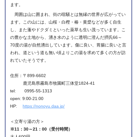
ます。
周囲は山に囲まれ、街の喧騒とは無縁の世界が広がってい
ます。この山には、山桜・白樫・椿・黄檗などが多く自生
し、また蓬やドクダミといった薬草も生い茂っています。こ
の豊かな土地から、湧き水のように透明に澄んだ摂氏66～
70度の湯が自然湧出しています。傷に良い、胃腸に良いと言
われ、道という道も無い頃よりこの湯を求めて多くの方が訪
れていたそうです。
住所：〒899-6602
鹿児島県霧島市牧園町三体堂1824-41
tel: 0995-55-1313
open: 9:00-21:00
HP:
https://nonoyu.daa.jp/
＜立寄り湯の方＞
※11：30～21：00（受付時間）
大人600円