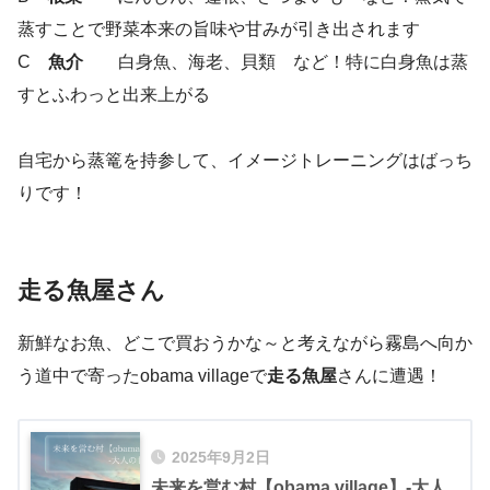
蒸すことで野菜本来の旨味や甘みが引き出されます
C
魚介
白身魚、海老、貝類 など！特に白身魚は蒸
すとふわっと出来上がる
自宅から蒸篭を持参して、イメージトレーニングはばっち
りです！
走る魚屋さん
新鮮なお魚、どこで買おうかな～と考えながら霧島へ向か
う道中で寄ったobama villageで
走る魚屋
さんに遭遇！
2025年9月2日
未来を営む村【obama village】-大人