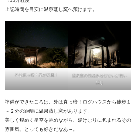
→15分程度
上記時間を目安に温泉蒸し窯へ預けます。
外は真っ暗！星が綺麗！
温泉窯の情緒ある佇まいが良い
感じ
準備ができたころは、外は真っ暗！ログハウスから徒歩１
～２分の距離に温泉蒸し窯があります。
美しく煌めく星空を眺めながら、湯けむりに包まれるその
雰囲気、とっても好きだなあ～。