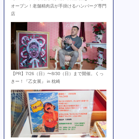
オープン！老舗精肉店が手掛けるハンバーグ専門
店
【PR】7/26（日）〜8/30（日）まで開催。くっ
きー！『乙女展』 in 枕崎