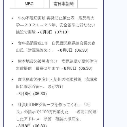
MBC
南日本新聞
牛の不適切実験 再発防止策公表…鹿児島大
学―２０２１～２５年、安全基準に満たない
施設で実験
- 8月8日（07:10）
食料品消費税1％ 自民鹿児島県連会長の森
山氏「財源議論欠く」
- 8月8日（06:30）
熊本地震の被災者向け 鹿児島県が県営住宅
無償提供 最長２年まで
- 8月8日（06:30）
鹿児島市の甲突川・新川の浸水対策 流域水
田に雨水貯留へ 県が方針
- 8月8日（06:30）
社員用LINEグループを作ってくれ…「社
長」の指示で1100万円消えた――名前に関連
したアドレス 県警「確認の徹底を」
- 8月8日（06:30）