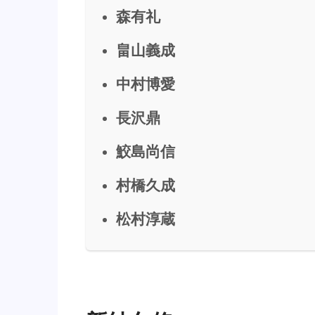
森有礼
畠山義成
中村博愛
長沢鼎
鮫島尚信
村橋久成
松村淳蔵