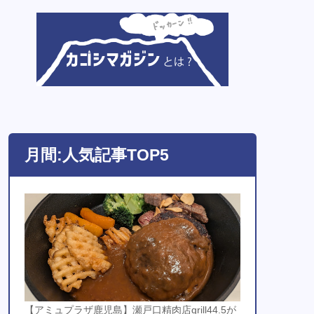
月間:人気記事TOP5
【アミュプラザ鹿児島】瀬戸口精肉店grill44.5が