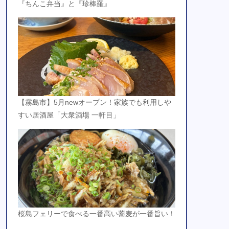
『ちんこ弁当』と『珍棒羅』
【霧島市】5月newオープン！家族でも利用しや
すい居酒屋「大衆酒場 一軒目」
桜島フェリーで食べる一番高い蕎麦が一番旨い！