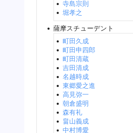
寺島宗則
堀孝之
薩摩スチューデント
町田久成
町田申四郎
町田清蔵
吉田清成
名越時成
東郷愛之進
高見弥一
朝倉盛明
森有礼
畠山義成
中村博愛