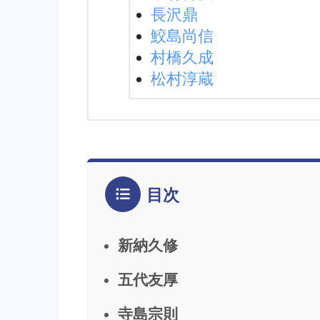
長沢鼎
鮫島尚信
村橋久成
松村淳蔵
目次
新納久修
五代友厚
寺島宗則