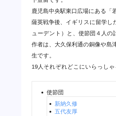
鹿児島中央駅東口広場にある「
薩英戦争後、イギリスに留学した
ューデント）と、使節団４人の計
作者は、大久保利通の銅像や島
生です。
19人それぞれどこにいらっし
使節団
新納久修
五代友厚