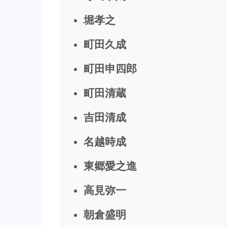
堀孝之
町田久成
町田申四郎
町田清蔵
吉田清成
名越時成
東郷愛之進
高見弥一
朝倉盛明