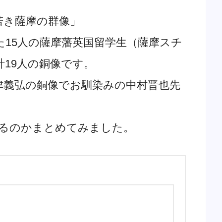
若き薩摩の群像」
15人の薩摩藩英国留学生（薩摩スチ
19人の銅像です。
津義弘の銅像でお馴染みの中村晋也先
ゃるのかまとめてみました。