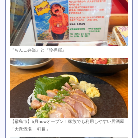
『ちんこ弁当』と『珍棒羅』
【霧島市】5月newオープン！家族でも利用しやすい居酒屋
「大衆酒場 一軒目」