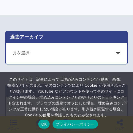
過去アーカイブ
ア
ー
カ
イ
このサイトは、記事によっては埋め込みコンテンツ (動画、画像、
ブ
投稿など) が含まれ、そのコンテンツにより Cookie が使用されるこ
カテゴリ
とがあります。 YouTube などアカウントを使ってそのサイトにロ
グイン中の場合、埋め込みコンテンツとのやりとりのトラッキング
も含まれます。 ブラウザの設定でオフにした場合、埋め込みコンテ
かじょかじょ
ンツが正常に動作しない場合があります。引き続き閲覧する場合、
Cookie の使用を承諾したものとみなされます。
食べる
OK
プライバシーポリシー
メニュー
ホーム
検索
トップ
シェア
出かける