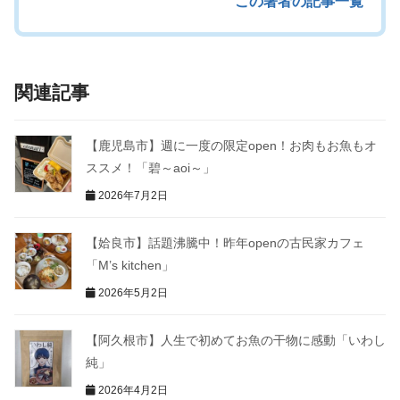
この著者の記事一覧
関連記事
【鹿児島市】週に一度の限定open！お肉もお魚もオ
ススメ！「碧～aoi～」
2026年7月2日
【姶良市】話題沸騰中！昨年openの古民家カフェ
「М’s kitchen」
2026年5月2日
【阿久根市】人生で初めてお魚の干物に感動「いわし
純」
2026年4月2日