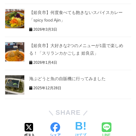
【姶良市】何度食べても飽きないスパイスカレー
「spicy food Ajin」
2026年3月3日
【姶良市】大好きな2つのメニューが1皿で楽しめ
る！「スリランカかごしま 姶良店」
2026年1月4日
海ぶどうと魚の自販機に行ってみました
2025年12月28日
SHARE
ポスト
シェア
はてブ
LINE