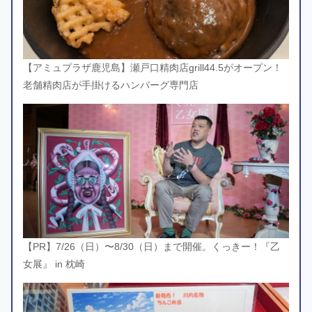
【アミュプラザ鹿児島】瀬戸口精肉店grill44.5がオープン！
老舗精肉店が手掛けるハンバーグ専門店
【PR】7/26（日）〜8/30（日）まで開催。くっきー！『乙
女展』 in 枕崎