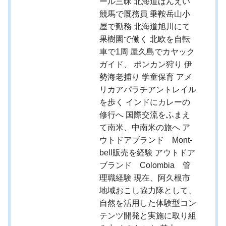
ール三昧 北海道ばんえい
競馬で厩務員 乗鞍岳山小
屋で勤務 北海道旭川にて
果樹園で働く 北欧を自転
車で1周 屋久島でカヤック
ガイド、 ポンカン狩り 伊
勢海老捕り 学童保育 アメ
リカアパラチアントレイル
を歩く インドにカレーの
修行へ 国際交流をふまえ
て南米、中南米の旅へ ア
ウトドアブランド Mont-
bell販売を経験 アウトドア
ブランド Colombia 管
理職経験 現在、阿久根市
地域おこし協力隊として、
自然を活用した体験型コン
テンツ開発と実施に取り組