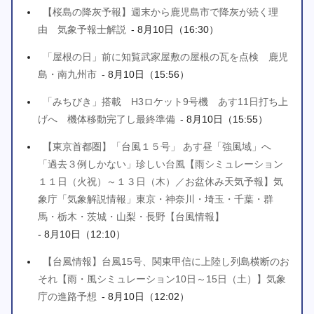
【桜島の降灰予報】週末から鹿児島市で降灰が続く理
由 気象予報士解説
- 8月10日（16:30）
「屋根の日」前に知覧武家屋敷の屋根の瓦を点検 鹿児
島・南九州市
- 8月10日（15:56）
「みちびき」搭載 H3ロケット9号機 あす11日打ち上
げへ 機体移動完了し最終準備
- 8月10日（15:55）
【東京首都圏】「台風１５号」 あす昼「強風域」へ
「過去３例しかない」珍しい台風【雨シミュレーション
１１日（火祝）～１３日（木）／お盆休み天気予報】気
象庁「気象解説情報」東京・神奈川・埼玉・千葉・群
馬・栃木・茨城・山梨・長野【台風情報】
- 8月10日（12:10）
【台風情報】台風15号、関東甲信に上陸し列島横断のお
それ【雨・風シミュレーション10日～15日（土）】気象
庁の進路予想
- 8月10日（12:02）