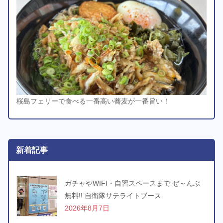
桜島フェリーで食べる一番高い蕎麦が一番旨い！
新着記事
ガチャやWIFI・自習スペースまで ぜ～んぶ
無料!! 自衛隊サテライトブース
2026年8月7日