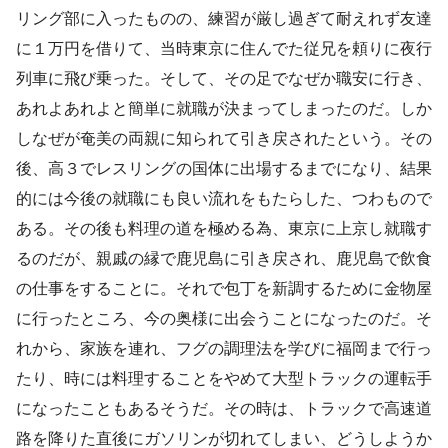
リング部に入ったものの、練習が厳し過ぎて耐えれず友達
に１万円を借りて、当時東京に住んでた従兄を頼りに夜行
列車に飛び乗った。そして、その足でなぜか職安に行き、
あれよあれよと簡単に就職が決まってしまったのだ。しか
しなぜが奄美の両親に知られて引き戻されたという。その
後、高３でレスリングの国体に出場するまでになり、結果
的には今後の就職にも良い流れをもたらした、つわもので
ある。その後も料理の道を極める為、東京に上京し就職す
るのだが、親戚の縁で鹿児島に引き戻され、鹿児島で飲食
の仕事をすることに。それで包丁を新調するために金物屋
に行ったところ、今の奥様に出会うことになったのだ。そ
れから、家族を連れ、フグの調理法を学びに福岡まで行っ
たり、時には料理することをやめて大型トラックの運転手
になったこともあるそうだ。その時は、トラックで高速道
路を降りた直後にガソリンが切れてしまい、どうしようか